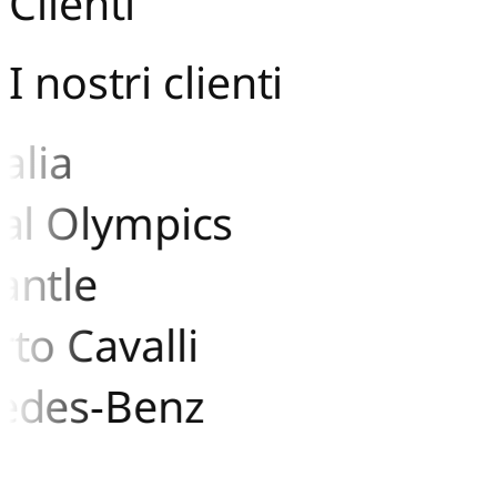
Clienti
I nostri clienti
lia
l Olympics
ntle
o Cavalli
des-Benz