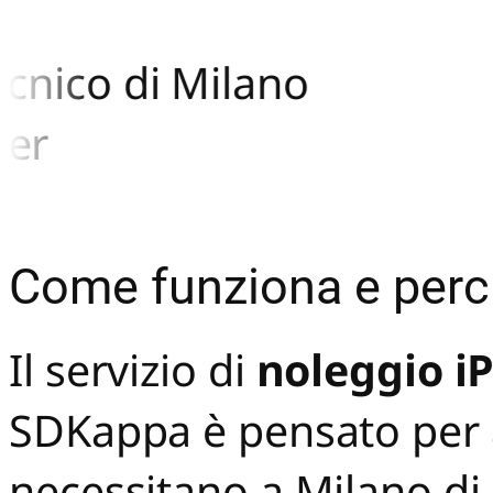
cnico di Milano
er
Come funziona e perc
Il servizio di
noleggio i
SDKappa è pensato per a
necessitano a Milano di d