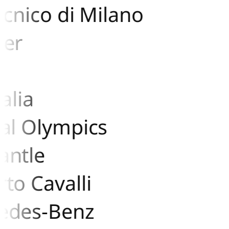
cnico di Milano
er
lia
l Olympics
ntle
o Cavalli
des-Benz