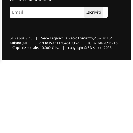
k
e
d
I
n
SDKappa S.r.l. | Sede Legale: Via Paolo Lomazzo, 45 – 20154
Milano (MI) | Partita IVA: 11204510967 | R.E.A. MI-2056215 |
Capitale sociale: 10.000 € i.v. | copyright © SDKappa 2026