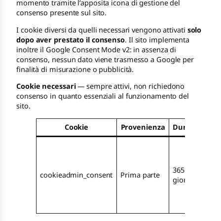
momento tramite l’apposita icona di gestione del
consenso presente sul sito.
I cookie diversi da quelli necessari vengono attivati
solo
dopo aver prestato il consenso
. Il sito implementa
inoltre il Google Consent Mode v2: in assenza di
consenso, nessun dato viene trasmesso a Google per
finalità di misurazione o pubblicità.
Cookie necessari
— sempre attivi, non richiedono
consenso in quanto essenziali al funzionamento del
sito.
Cookie
Provenienza
Durata
Fi
Mem
le
pref
365
cookieadmin_consent
Prima parte
di
giorni
con
espr
dall