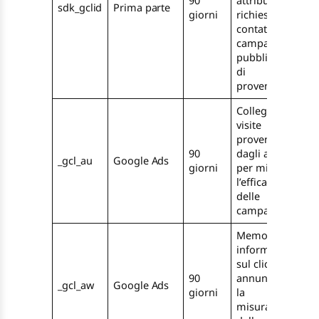
90
attribuire le
sdk_gclid
Prima parte
giorni
richieste di
contatto alla
campagna
pubblicitaria
di
provenienza
Collega le
visite
provenienti
90
dagli annunci
_gcl_au
Google Ads
giorni
per misurare
l’efficacia
delle
campagne
Memorizza le
informazioni
sul click da
90
annuncio per
_gcl_aw
Google Ads
giorni
la
misurazione