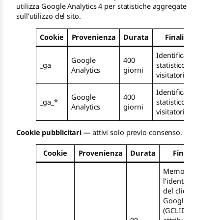
utilizza Google Analytics 4 per statistiche aggregate
sull’utilizzo del sito.
Cookie
Provenienza
Durata
Finalità
Identificativo
Google
400
_ga
statistico dei
Analytics
giorni
visitatori
Identificativo
Google
400
_ga_*
statistico dei
Analytics
giorni
visitatori
Cookie pubblicitari
— attivi solo previo consenso.
Cookie
Provenienza
Durata
Finalità
Memorizza
l’identificativo
del click
Google Ads
(GCLID) per