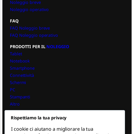
Noleggio breve
Noleggio operativo
FAQ
FAQ Noleggio breve
FAQ Noleggio operativo
PRODOTTI PER IL
NOLEGGIO
Tablet
Notebook
Smartphone
Connettività
Schermi
PC
Stampanti
Altro
Noleggio Tablet Android & iPad
Rispettiamo la tua privacy
Noleggio PC iPad
I cookie ci aiutano a migliorare la tua