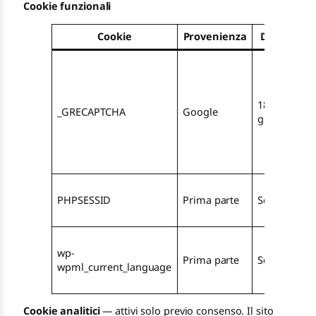
Cookie funzionali
Cookie
Provenienza
Durata
A
r
180
p
_GRECAPTCHA
Google
giorni
d
d
(
I
PHPSESSID
Prima parte
Sessione
t
s
wp-
l
Prima parte
Sessione
wpml_current_language
n
s
Cookie analitici
— attivi solo previo consenso. Il sito