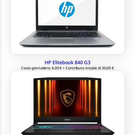
Intel Core i5-6300U 2.60 GHz
Ram 8 GB
SSD 256 GB M.2
Windows 11 Professional 64 bit
HP Elitebook 840 G3
Costo giornaliero: 6,00 € + Contributo iniziale di 30,00 €
16″ Quad HD+ 2560×1600
Intel® Core™ Ultra 7 255HX
Ram 32 GB, SSD 512 GB
Nvidia RTX 5070 8 GB
Windows 11 Professional 64 bit