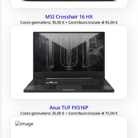
MSI Crosshair 16 HX
Costo giornaliero: 35,00 € + Contributo iniziale di 95,00 €
15,6″ Full HD 1920×1080
Intel® Core™ i7-11370H
Ram 24 GB, SSD 512 GB / 1 TB
RTX 3050Ti 4 GB / 3060 6 GB / 3070 8 GB
Windows 11 Professional 64 bit
Asus TUF FX516P
Costo giornaliero: 25,00 € + Contributo iniziale di 75,00 €
Schermo PixelSense da 12,3″