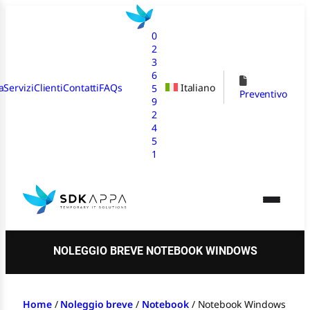
Vai
al
0
contenuto
2
3
6
a
Servizi
Clienti
Contatti
FAQs
Italiano
5
Preventivo
9
2
4
5
1
NOLEGGIO BREVE NOTEBOOK WINDOWS
Home
/
Noleggio breve
/
Notebook
/
Notebook Windows