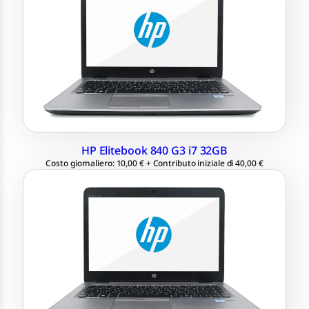
2560×1440 QHD
Intel® Core™ i7-6500U 2.60 GHz
Ram 16 GB
SSD 256 GB M.2
Windows 11 Professional 64 bit
HP Elitebook 840 G3 i7 32GB
Costo giornaliero: 10,00 € + Contributo iniziale di 40,00 €
LCD 14.1″ 1920×1080 Full HD /
2560×1440 QHD
Intel® Core™ i7-6500U 2.60 GHz
Ram 16 GB
SSD 256 GB M.2
Windows 11 Professional 64 bit