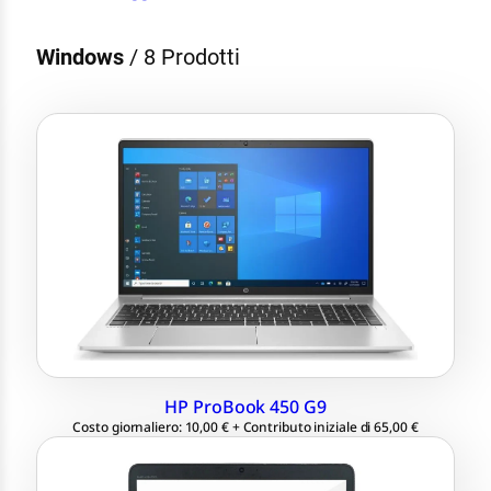
Windows
/
8 Prodotti
LCD 15.6″ 1920×1080 Full HD
Intel Core i5-1235U 4.40 GHz
RAM 16 GB
SSD 512 GB M.2
Windows 11 Professional 64 bit
HP ProBook 450 G9
Costo giornaliero: 10,00 € + Contributo iniziale di 65,00 €
LCD 14.1″ 1920×1080 Full HD /