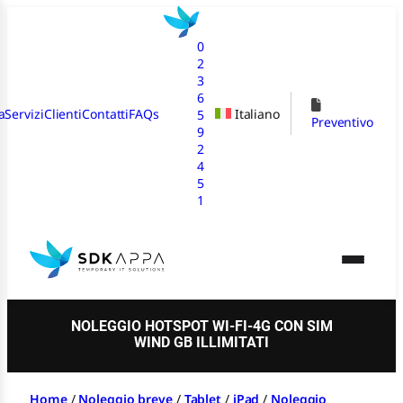
Vai
al
0
contenuto
2
3
6
a
Servizi
Clienti
Contatti
FAQs
Italiano
5
Preventivo
9
2
4
5
1
NOLEGGIO HOTSPOT WI-FI-4G CON SIM
WIND GB ILLIMITATI
Home
/
Noleggio breve
/
Tablet
/
iPad
/
Noleggio