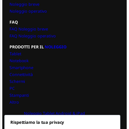
Noleggio breve
Noleggio operativo
FAQ
FAQ Noleggio breve
FAQ Noleggio operativo
PRODOTTI PER IL
NOLEGGIO
Tablet
Notebook
Smartphone
Connettività
Schermi
PC
Stampanti
Altro
Noleggio Tablet Android & iPad
Rispettiamo la tua privacy
Noleggio PC iPad