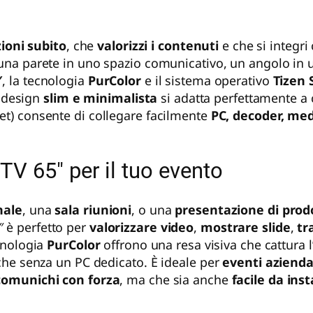
ioni subito
, che
valorizzi i contenuti
e che si integri
una parete in uno spazio comunicativo, un angolo in u
″
, la tecnologia
PurColor
e il sistema operativo
Tizen 
l design
slim e minimalista
si adatta perfettamente a co
et) consente di collegare facilmente
PC, decoder, me
TV 65″ per il tuo evento
nale
, una
sala riunioni
, o una
presentazione di prod
″ è perfetto per
valorizzare video
,
mostrare slide
,
tr
cnologia
PurColor
offrono una resa visiva che cattura l
che senza un PC dedicato. È ideale per
eventi azienda
comunichi con forza
, ma che sia anche
facile da inst