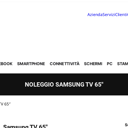
Azienda
Servizi
Clienti
EBOOK
SMARTPHONE
CONNETTIVITÀ
SCHERMI
PC
STAM
NOLEGGIO SAMSUNG TV 65″
V 65″
S
Samsung TV 65″