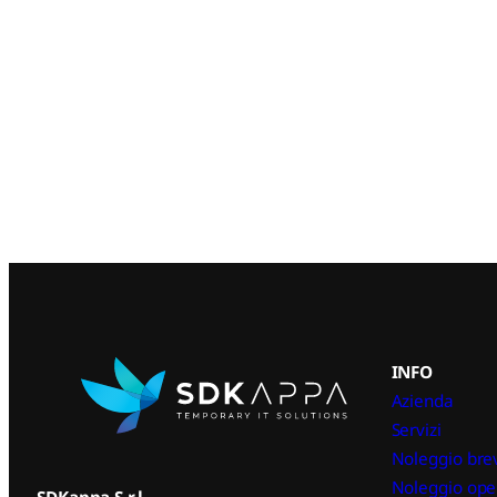
INFO
Azienda
Servizi
Noleggio bre
Noleggio ope
SDKappa S.r.l.