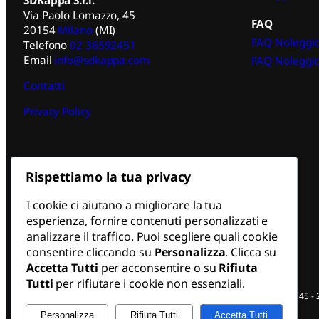
Via Paolo Lomazzo, 45
FAQ
20154
Milano
(MI)
FAQ Noleggio
Telefono
02 36592451
Email
info@sdkappa.com
FAQ Noleggio
Contatti
Privacy Policy
Rispettiamo la tua privacy
I cookie ci aiutano a migliorare la tua
esperienza, fornire contenuti personalizzati e
analizzare il traffico. Puoi scegliere quali cookie
consentire cliccando su
Personalizza
. Clicca su
Accetta Tutti
per acconsentire o su
Rifiuta
Tutti
per rifiutare i cookie non essenziali.
SDKappa S.r.l. | Sede Legale: Via Paolo Lomazzo, 45 -
Personalizza
Rifiuta Tutti
Accetta Tutti