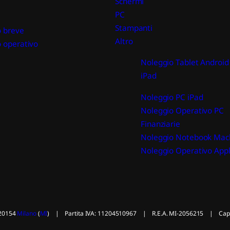
Schermi
PC
Stampanti
 breve
Altro
 operativo
Noleggio Tablet Android
iPad
Noleggio PC iPad
Noleggio Operativo PC
Finanziarie
Noleggio Notebook Mac
Noleggio Operativo App
 20154
Milano
(
MI
) | Partita IVA: 11204510967 | R.E.A. MI-2056215 | Capital