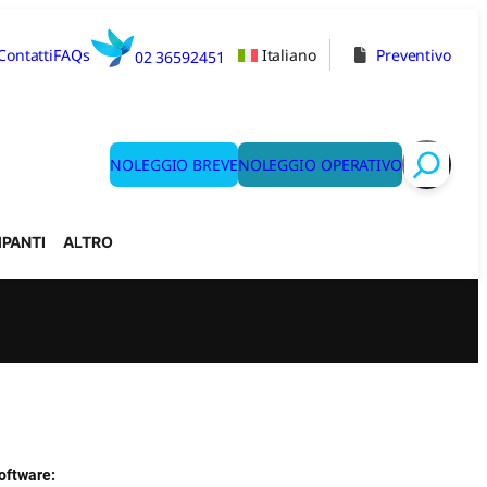
Contatti
FAQs
Italiano
Preventivo
02 36592451
NOLEGGIO BREVE
NOLEGGIO OPERATIVO
Search
PANTI
ALTRO
oftware: