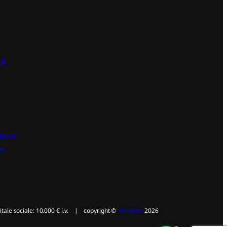
e
d
I
n
 &
book
le
e sociale: 10.000 € i.v. | copyright ©
SDKappa
2026