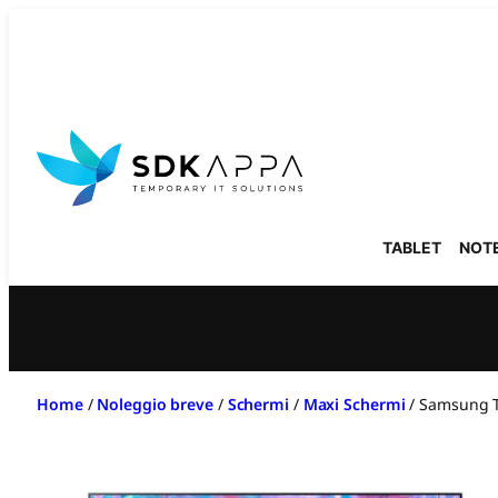
Vai
al
contenuto
TABLET
NOT
Home
/
Noleggio breve
/
Schermi
/
Maxi Schermi
/
Samsung T