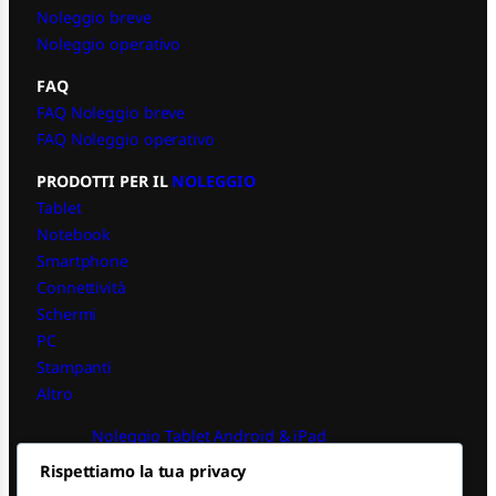
Noleggio breve
Noleggio operativo
FAQ
FAQ Noleggio breve
FAQ Noleggio operativo
PRODOTTI PER IL
NOLEGGIO
Tablet
Notebook
Smartphone
Connettività
Schermi
PC
Stampanti
Altro
Noleggio Tablet Android & iPad
Rispettiamo la tua privacy
Noleggio PC iPad