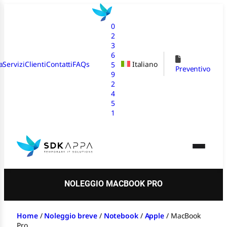
Vai
al
0
contenuto
2
3
6
a
Servizi
Clienti
Contatti
FAQs
Italiano
5
Preventivo
9
2
4
5
1
NOLEGGIO MACBOOK PRO
Home
/
Noleggio breve
/
Notebook
/
Apple
/
MacBook
Pro