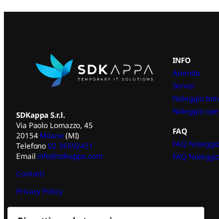
INFO
Azienda
Servizi
Noleggio bre
Noleggio ope
SDKappa S.r.l.
Via Paolo Lomazzo, 45
FAQ
20154
Milano
(MI)
FAQ Noleggio
Telefono
02 36592451
Email
info@sdkappa.com
FAQ Noleggio
Contatti
Privacy Policy