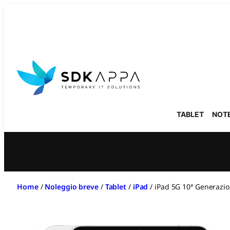
Vai
al
contenuto
TABLET
NOT
Home
/
Noleggio breve
/
Tablet
/
iPad
/
iPad 5G 10ª Generazi