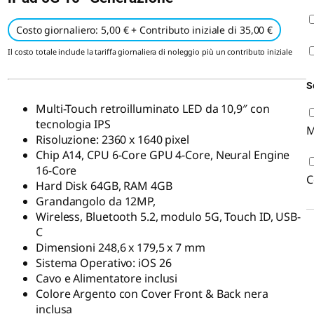
Costo giornaliero: 5,00 € + Contributo iniziale di 35,00 €
Il costo totale include la tariffa giornaliera di noleggio più un contributo iniziale
S
Multi-Touch retroilluminato LED da 10,9″ con
tecnologia IPS
M
Risoluzione: 2360 x 1640 pixel
Chip A14, CPU 6-Core GPU 4-Core, Neural Engine
16-Core
C
Hard Disk 64GB, RAM 4GB
Grandangolo da 12MP,
Wireless, Bluetooth 5.2, modulo 5G, Touch ID, USB-
C
Dimensioni 248,6 x 179,5 x 7 mm
Sistema Operativo: iOS 26
Cavo e Alimentatore inclusi
Colore Argento con Cover Front & Back nera
inclusa