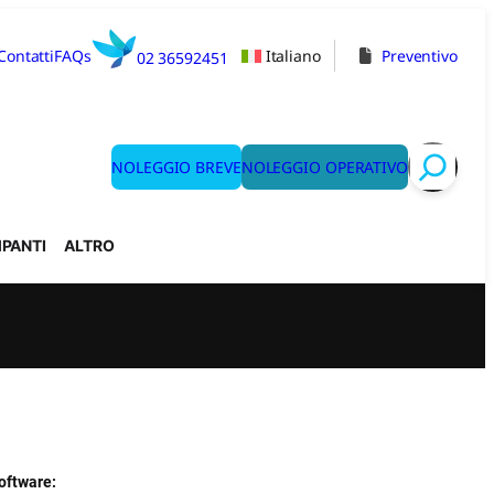
Contatti
FAQs
Italiano
Preventivo
02 36592451
NOLEGGIO BREVE
NOLEGGIO OPERATIVO
Search
PANTI
ALTRO
oftware: