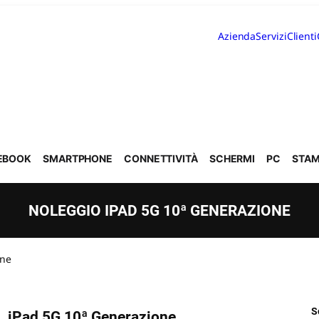
Azienda
Servizi
Clienti
EBOOK
SMARTPHONE
CONNETTIVITÀ
SCHERMI
PC
STAM
NOLEGGIO IPAD 5G 10ª GENERAZIONE
one
S
iPad 5G 10ª Generazione