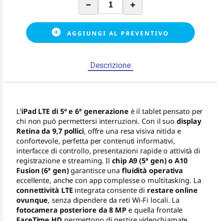
−
+
AGGIUNGI AL PREVENTIVO
Descrizione
L’
iPad LTE di 5ª e 6ª generazione
è il tablet pensato per
chi non può permettersi interruzioni. Con il suo
display
Retina da 9,7 pollici
, offre una resa visiva nitida e
confortevole, perfetta per contenuti informativi,
interfacce di controllo, presentazioni rapide o attività di
registrazione e streaming. Il
chip A9 (5ª gen) o A10
Fusion (6ª gen)
garantisce una
fluidità operativa
eccellente, anche con app complesse o multitasking. La
connettività LTE
integrata consente di
restare online
ovunque
, senza dipendere da reti Wi-Fi locali. La
fotocamera posteriore da 8 MP
e quella frontale
FaceTime HD
permettono di gestire videochiamate,