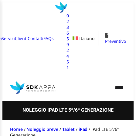
Vai
al
0
contenuto
2
3
6
a
Servizi
Clienti
Contatti
FAQs
Italiano
5
Preventivo
9
2
4
5
1
NOLEGGIO IPAD LTE 5ª/6ª GENERAZIONE
Home
/
Noleggio breve
/
Tablet
/
iPad
/
iPad LTE 5ª/6ª
Generazione