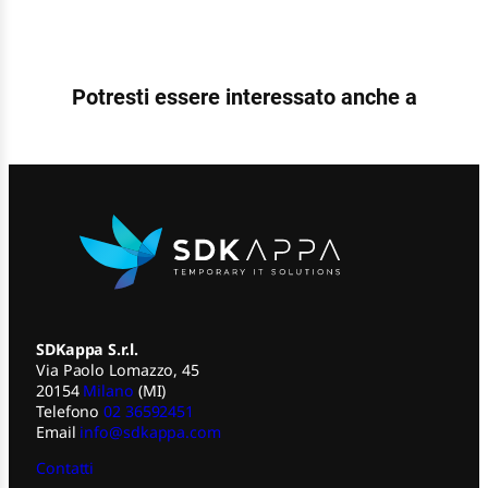
Potresti essere interessato anche a
SDKappa S.r.l.
Via Paolo Lomazzo, 45
20154
Milano
(MI)
Telefono
02 36592451
Email
info@sdkappa.com
Contatti