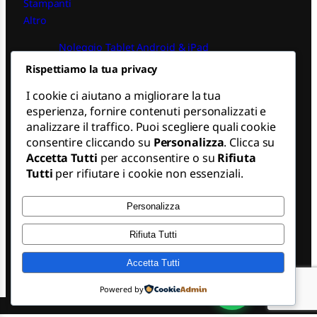
Stampanti
Altro
Noleggio Tablet Android & iPad
Rispettiamo la tua privacy
Noleggio PC iPad
Noleggio Operativo PC Finanziarie
I cookie ci aiutano a migliorare la tua
Noleggio Notebook Macbook
esperienza, fornire contenuti personalizzati e
Noleggio Operativo Apple
analizzare il traffico. Puoi scegliere quali cookie
consentire cliccando su
Personalizza
. Clicca su
SEGUICI
Accetta Tutti
per acconsentire o su
Rifiuta
Tutti
per rifiutare i cookie non essenziali.
L
i
n
Personalizza
k
e
Rifiuta Tutti
d
SDKappa S.r.l. | Sede Legale: Via Paolo Lomazzo, 45 - 20154
I
Milano
(
MI
) | Partita IVA: 11204510967 | R.E.A. MI-2056215 |
Accetta Tutti
n
Capitale sociale: 10.000 € i.v. | copyright ©
SDKappa
2026
1
Powered by