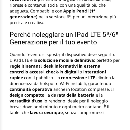
riprese e contenuti social con una qualità più che
adeguata. Compatibile con
Apple Pencil (1ª
generazione)
nella versione 6ª, per un’interazione più
precisa e creativa.
Perché noleggiare un iPad LTE 5ª/6ª
Generazione per il tuo evento
Quando l’evento si sposta, il dispositivo deve seguirlo.
L’iPad LTE è la
soluzione mobile definitiva
: perfetto per
regie itineranti
,
desk informativi in esterna
,
controllo accessi
,
check-in digitali
o
interazioni
rapide
con il pubblico. La
connessione LTE
elimina la
dipendenza da hotspot o Wi-Fi instabili, garantendo
continuità operativa
anche in location complesse. Il
design compatto
, la
durata della batteria
e la
versatilità d’uso
lo rendono ideale per il noleggio
breve, dove ogni minuto e ogni metro contano. È il
tablet che
lavora ovunque
, senza compromessi.