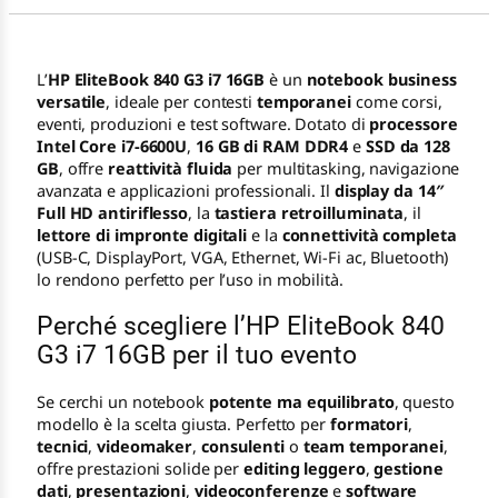
L’
HP EliteBook 840 G3 i7 16GB
è un
notebook business
versatile
, ideale per contesti
temporanei
come corsi,
eventi, produzioni e test software. Dotato di
processore
Intel Core i7-6600U
,
16 GB di RAM DDR4
e
SSD da 128
GB
, offre
reattività fluida
per multitasking, navigazione
avanzata e applicazioni professionali. Il
display da 14″
Full HD antiriflesso
, la
tastiera retroilluminata
, il
lettore di impronte digitali
e la
connettività completa
(USB-C, DisplayPort, VGA, Ethernet, Wi-Fi ac, Bluetooth)
lo rendono perfetto per l’uso in mobilità.
Perché scegliere l’HP EliteBook 840
G3 i7 16GB per il tuo evento
Se cerchi un notebook
potente ma equilibrato
, questo
modello è la scelta giusta. Perfetto per
formatori
,
tecnici
,
videomaker
,
consulenti
o
team temporanei
,
offre prestazioni solide per
editing leggero
,
gestione
dati
,
presentazioni
,
videoconferenze
e
software