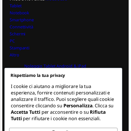
Tablet
Notebook
Smartphone
Connettività
Schermi
PC
Stampanti
Altro
Noleggio Tablet Android & iPad
Rispettiamo la tua privacy
Noleggio PC iPad
Noleggio Operativo PC Finanziarie
I cookie ci aiutano a migliorare la tua
Noleggio Notebook Macbook
esperienza, fornire contenuti personalizzati e
Noleggio Operativo Apple
analizzare il traffico. Puoi scegliere quali cookie
consentire cliccando su
Personalizza
. Clicca su
SEGUICI
Accetta Tutti
per acconsentire o su
Rifiuta
Tutti
per rifiutare i cookie non essenziali.
L
i
n