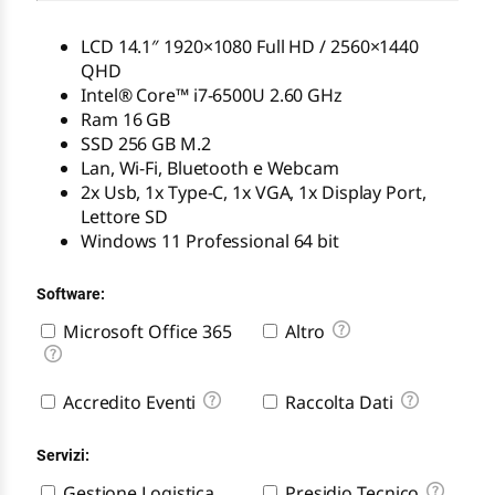
LCD 14.1″ 1920×1080 Full HD / 2560×1440
QHD
Intel® Core™ i7-6500U 2.60 GHz
Ram 16 GB
SSD 256 GB M.2
Lan, Wi-Fi, Bluetooth e Webcam
2x Usb, 1x Type-C, 1x VGA, 1x Display Port,
Lettore SD
Windows 11 Professional 64 bit
Software:
Microsoft Office 365
Altro
Accredito Eventi
Raccolta Dati
Servizi:
Gestione Logistica
Presidio Tecnico