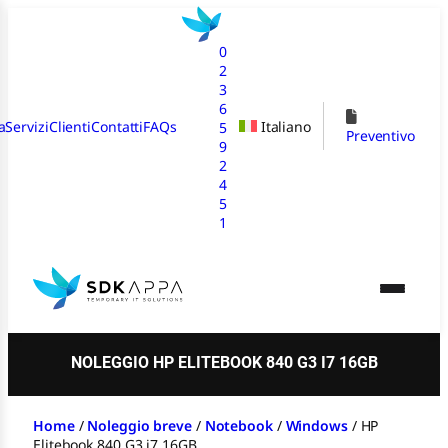
Vai
al
0
contenuto
2
3
6
a
Servizi
Clienti
Contatti
FAQs
Italiano
5
Preventivo
9
2
4
5
1
NOLEGGIO HP ELITEBOOK 840 G3 I7 16GB
Home
/
Noleggio breve
/
Notebook
/
Windows
/
HP
Elitebook 840 G3 i7 16GB