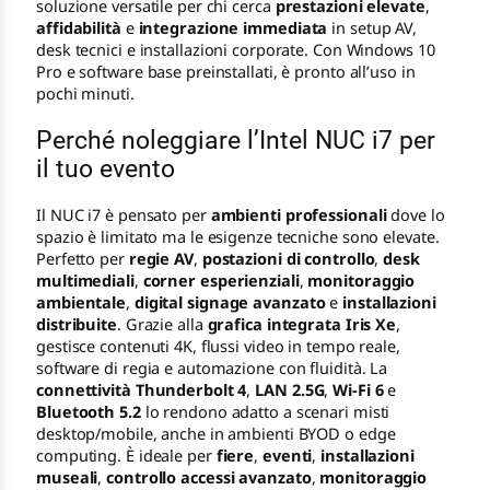
soluzione versatile per chi cerca
prestazioni elevate
,
affidabilità
e
integrazione immediata
in setup AV,
desk tecnici e installazioni corporate. Con Windows 10
Pro e software base preinstallati, è pronto all’uso in
pochi minuti.
Perché noleggiare l’Intel NUC i7 per
il tuo evento
Il NUC i7 è pensato per
ambienti professionali
dove lo
spazio è limitato ma le esigenze tecniche sono elevate.
Perfetto per
regie AV
,
postazioni di controllo
,
desk
multimediali
,
corner esperienziali
,
monitoraggio
ambientale
,
digital signage avanzato
e
installazioni
distribuite
. Grazie alla
grafica integrata Iris Xe
,
gestisce contenuti 4K, flussi video in tempo reale,
software di regia e automazione con fluidità. La
connettività Thunderbolt 4
,
LAN 2.5G
,
Wi-Fi 6
e
Bluetooth 5.2
lo rendono adatto a scenari misti
desktop/mobile, anche in ambienti BYOD o edge
computing. È ideale per
fiere
,
eventi
,
installazioni
museali
,
controllo accessi avanzato
,
monitoraggio