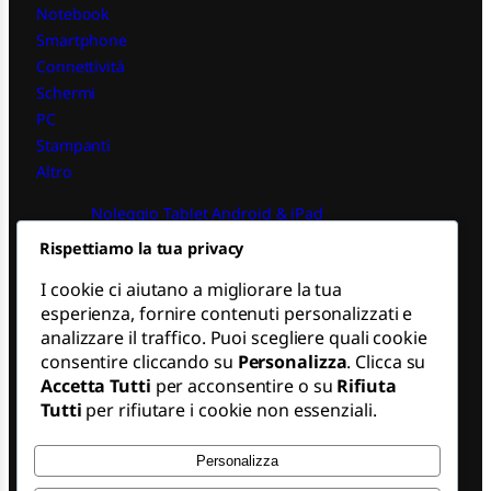
Notebook
Smartphone
Connettività
Schermi
PC
Stampanti
Altro
Noleggio Tablet Android & iPad
Rispettiamo la tua privacy
Noleggio PC iPad
Noleggio Operativo PC Finanziarie
I cookie ci aiutano a migliorare la tua
Noleggio Notebook Macbook
esperienza, fornire contenuti personalizzati e
Noleggio Operativo Apple
analizzare il traffico. Puoi scegliere quali cookie
consentire cliccando su
Personalizza
. Clicca su
SEGUICI
Accetta Tutti
per acconsentire o su
Rifiuta
Tutti
per rifiutare i cookie non essenziali.
L
i
n
Personalizza
k