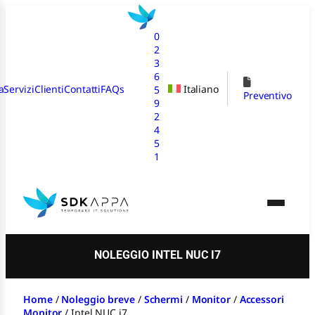
Vai
al
0
contenuto
2
3
6
a
Servizi
Clienti
Contatti
FAQs
Italiano
5
Preventivo
9
2
4
5
1
NOLEGGIO INTEL NUC I7
Home
/
Noleggio breve
/
Schermi
/
Monitor
/
Accessori
Monitor
/
Intel NUC i7