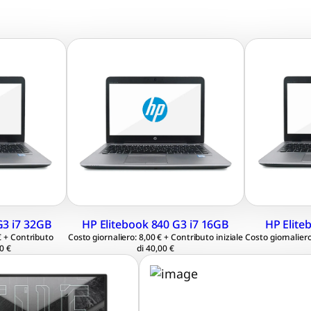
20×1080
LCD 14.1″ 1920×1080
LCD 
60×1440
Full HD / 2560×1440
Full
QHD
Inte
 i7-6500U
Intel® Core™ i7-6500U
2.60
2.60 GHz
Ram 
Ram 16 GB
SSD 
M.2
SSD 256 GB M.2
Win
Windows 11
Prof
G3 i7 32GB
HP Elitebook 840 G3 i7 16GB
HP Elite
64 bit
Professional 64 bit
€ + Contributo
Costo giornaliero: 8,00 € + Contributo iniziale
Costo giornaliero
00 €
di 40,00 €
Full HD 1920×1080
Schermo PixelSense da 1
® Core™ i7-11370H
Processore i5-8250U