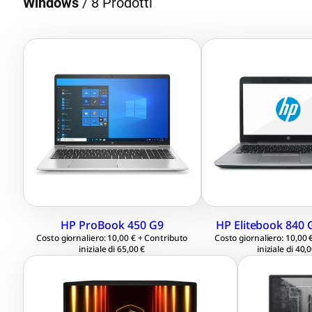
Windows
/
8 Prodotti
LCD 15.6″ 1920×1080
LCD 14.1″ 19
Full HD
Full HD / 25
Intel Core i5-1235U
QHD
4.40 GHz
Intel® Core™
RAM 16 GB
2.60 GHz
SSD 512 GB M.2
Ram 16 GB
Windows 11
SSD 256 GB 
Professional 64 bit
Windows 11
HP ProBook 450 G9
HP Elitebook 840 
Professional 
Costo giornaliero: 10,00 € + Contributo
Costo giornaliero: 10,00 
iniziale di 65,00 €
iniziale di 40,
16″ Quad HD+ 2560×1600
15,6″ 
Intel® Core™ Ultra 7 255HX
Intel