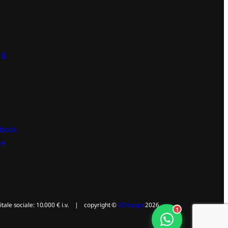
 &
book
le
e sociale: 10.000 € i.v. | copyright ©
SDKappa
2026
1