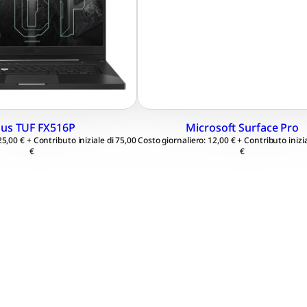
 GB, SSD 512 GB / 1 TB
SSD 128 / 256 GB, RAM 8
50Ti 4 GB / 3060 6 GB /
Tastiera inclusa
8 GB
Windows 10 Professiona
ws 11 Professional 64
us TUF FX516P
Microsoft Surface Pro
25,00 € + Contributo iniziale di 75,00
Costo giornaliero: 12,00 € + Contributo inizia
€
€