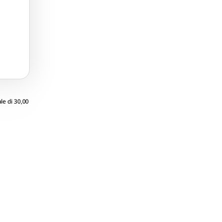
 GB
l
le di 30,00