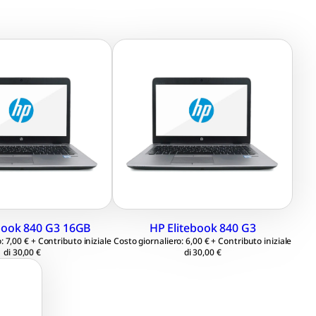
14.1″ 1920×1080
LCD 14.1″ 1920×1080
 HD
Full HD
l® Core™ i5-6300U
Intel Core i5-6300U
 GHz
2.60 GHz
16 GB
Ram 8 GB
256 GB M.2
SSD 256 GB M.2
dows 11
Windows 11
essional 64 bit
Professional 64 bit
book 840 G3 16GB
HP Elitebook 840 G3
: 7,00 € + Contributo iniziale
Costo giornaliero: 6,00 € + Contributo iniziale
di 30,00 €
di 30,00 €
2,3″