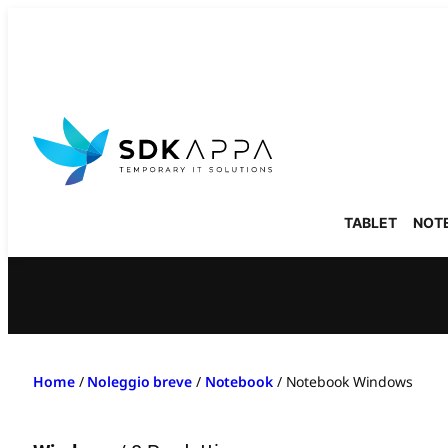
Vai
al
contenuto
TABLET
NOT
Home
/
Noleggio breve
/
Notebook
/
Notebook Windows