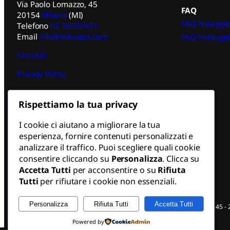
Via Paolo Lomazzo, 45
FAQ
20154
Milano
(MI)
FAQ Noleggio
Telefono
02 36592451
Email
info@sdkappa.com
FAQ Noleggio
Contatti
Privacy Policy
Rispettiamo la tua privacy
I cookie ci aiutano a migliorare la tua
esperienza, fornire contenuti personalizzati e
analizzare il traffico. Puoi scegliere quali cookie
consentire cliccando su
Personalizza
. Clicca su
Accetta Tutti
per acconsentire o su
Rifiuta
Tutti
per rifiutare i cookie non essenziali.
Personalizza
Rifiuta Tutti
Accetta Tutti
SDKappa S.r.l. | Sede Legale: Via Paolo Lomazzo, 45 -
Powered by