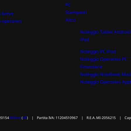
PC
Stampanti
 breve
Altro
 operativo
Noleggio Tablet Android
iPad
Noleggio PC iPad
Noleggio Operativo PC
Finanziarie
Noleggio Notebook Mac
Noleggio Operativo App
 20154
Milano
(
MI
) | Partita IVA: 11204510967 | R.E.A. MI-2056215 | Capital