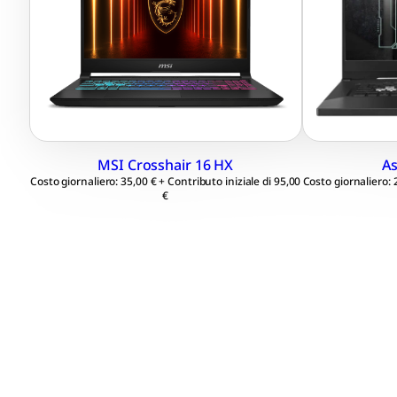
Ram 32 GB, SSD 512 GB
Ram 24
Nvidia RTX 5070 8 GB
RTX 30
Windows 11 Professional 64
3070 
bit
Windo
bit
MSI Crosshair 16 HX
As
Costo giornaliero: 35,00 € + Contributo iniziale di 95,00
Costo giornaliero: 
€