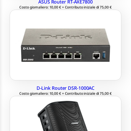
ASUS Router RT-AXE7800
Costo giornaliero: 10,00 € + Contributo iniziale di 75,00 €
WLAN Standard 802.11 ac/a/b/g/n
4x LAN, 2x USB
Quadband technology: fino a 1300
Mbps
2x WAN per link aggregation
D-Link Router DSR-1000AC
Costo giornaliero: 10,00 € + Contributo iniziale di 75,00 €
Cassa Audio Bluetooth e Wireless
RMS 160 W
Dimensioni 28.2 x 24 x 33.2 cm