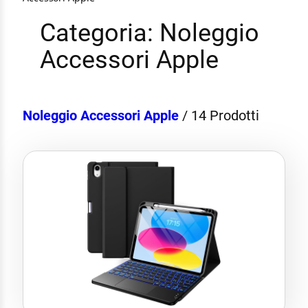
Categoria:
Noleggio
Accessori Apple
Noleggio Accessori Apple
/
14 Prodotti
Compatibile con iPad 10ª Generazione
Mouse TouchPad
Retroilluminata
Collegamento via Bluetooth
Cover inclusa