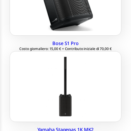
Bose S1 Pro
Costo giornaliero: 15,00 € + Contributo iniziale di 70,00 €
Sistema PA portatile all-in-one
Mixer digitale, Bluetooth e Wireless
Potenza in uscita 1100W
Subwoofer da 12″
Speaker slim line array x10 da 1.5″
Yamaha Stagepas 1K MK2