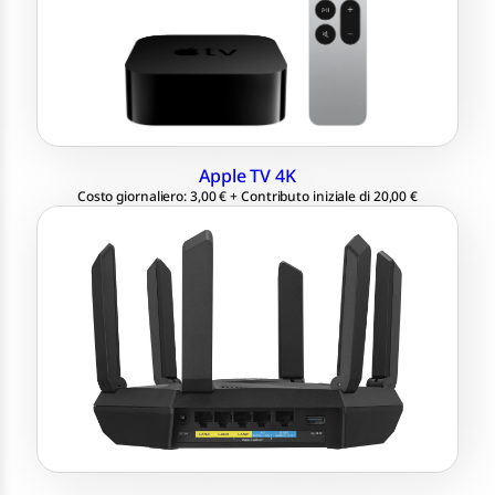
HDMI, LAN, Wi-Fi
Apple TV 4K
Costo giornaliero: 3,00 € + Contributo iniziale di 20,00 €
CPU quad-core 1,7 GHz
fino a 7800 Mbps
2x WAN per link aggregation
Tri-band WiFi 6E (2,4 GHz / 5 GHz / 6
GHz)