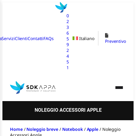
Vai
al
0
contenuto
2
3
6
a
Servizi
Clienti
Contatti
FAQs
Italiano
5
Preventivo
9
2
4
5
1
NOLEGGIO ACCESSORI APPLE
Home
/
Noleggio breve
/
Notebook
/
Apple
/
Noleggio
Accessori Apple